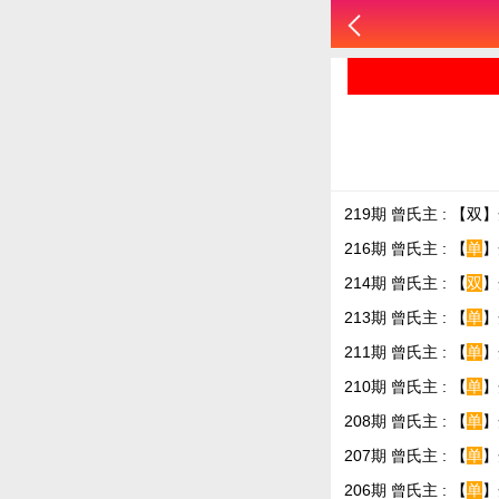
219期 曾氏主 : 【双】
216期 曾氏主 : 【
单
】
214期 曾氏主 : 【
双
】
213期 曾氏主 : 【
单
】
211期 曾氏主 : 【
单
】
210期 曾氏主 : 【
单
】
208期 曾氏主 : 【
单
】
207期 曾氏主 : 【
单
】
206期 曾氏主 : 【
单
】