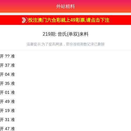
外站精料
投注澳门六合彩就上49彩票,请点击下注
219期: 曾氏{单双}来料
温馨提示:为了提高网速，部分连错期数记录已删除
开 ?? 准
开 37 准
开 04 准
开 35 准
开 01 准
开 49 准
开 19 准
开 31 准
开 47 准