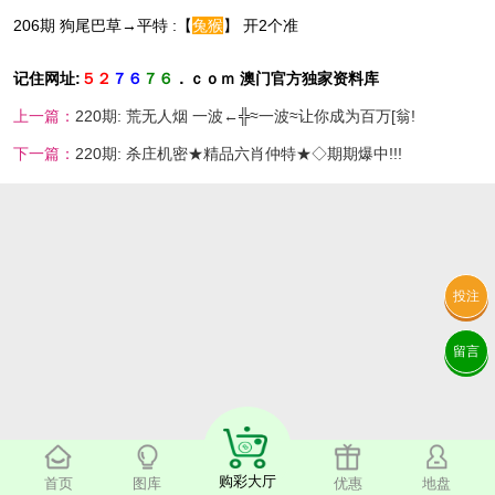
206期 狗尾巴草→平特 :【
兔
猴
】 开2个准
记住网址:
５２
７６
７６
．ｃｏｍ 澳门官方独家资料库
上一篇：
220期: 荒无人烟 一波←╬≈一波≈让你成为百万[翁!
下一篇：
220期: 杀庄机密★精品六肖仲特★◇期期爆中!!!
投注
留言
购彩大厅
首页
图库
优惠
地盘