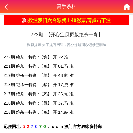
高手杀料
投注澳门六合彩就上49彩票,请点击下注
222期: 【开心宝贝原版绝杀一肖】
温馨提示:为了提高网速，部分连错期数记录已删除
222期 绝杀一特肖 :【狗】 开 ?? 准
221期 绝杀一特肖 :【兔】 开 01,马 准
219期 绝杀一特肖 :【羊】 开 43,鼠 准
218期 绝杀一特肖 :【猪】 开 17,虎 准
217期 绝杀一特肖 :【鸡】 开 26,蛇 准
216期 绝杀一特肖 :【鼠】 开 37,马 准
215期 绝杀一特肖 :【兔】 开 14,蛇 准
记住网址:
５２
７６
７６
．ｃｏｍ 澳门官方独家资料库