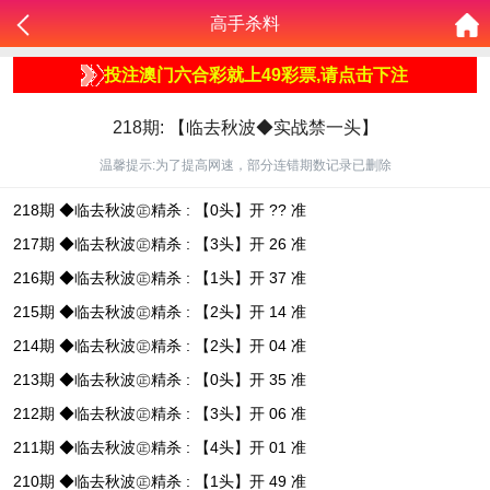
高手杀料
投注澳门六合彩就上49彩票,请点击下注
218期: 【临去秋波◆实战禁一头】
温馨提示:为了提高网速，部分连错期数记录已删除
218期 ◆临去秋波㊣精杀 : 【0头】开 ?? 准
217期 ◆临去秋波㊣精杀 : 【3头】开 26 准
216期 ◆临去秋波㊣精杀 : 【1头】开 37 准
215期 ◆临去秋波㊣精杀 : 【2头】开 14 准
214期 ◆临去秋波㊣精杀 : 【2头】开 04 准
213期 ◆临去秋波㊣精杀 : 【0头】开 35 准
212期 ◆临去秋波㊣精杀 : 【3头】开 06 准
211期 ◆临去秋波㊣精杀 : 【4头】开 01 准
210期 ◆临去秋波㊣精杀 : 【1头】开 49 准