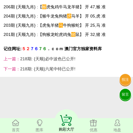
206期 {天顺九肖} :【
猴
虎兔鸡牛马龙羊猪】 开 47,猴 准
204期 {天顺九肖} :【猴牛龙兔狗猪
虎
马羊】 开 05,虎 准
203期 {天顺九肖} :【虎兔羊猪
马
牛狗猴蛇】 开 25,马 准
201期 {天顺九肖} :【狗猴龙蛇虎鸡兔
猪
鼠】 开 32,猪 准
记住网址:
５２
７６
７６
．ｃｏｍ 澳门官方独家资料库
上一篇：
218期: {天顺}必中波色已公开!
下一篇：
218期: {天顺}六尾中特已公开!
投注
留言
购彩大厅
首页
图库
优惠
地盘