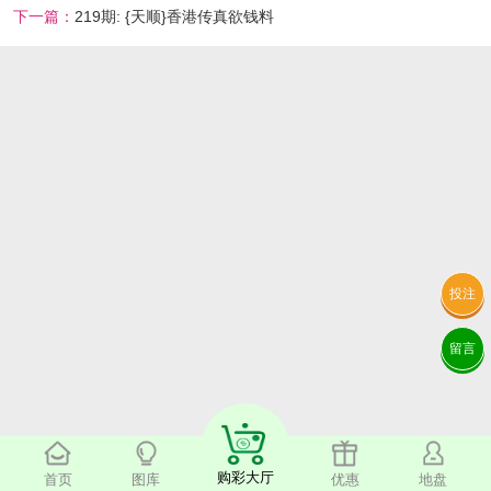
下一篇：
219期: {天顺}香港传真欲钱料
投注
留言
购彩大厅
首页
图库
优惠
地盘