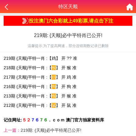
特区天顺
投注澳门六合彩就上49彩票,请点击下注
219期: {天顺}必中平特肖已公开!
温馨提示:为了提高网速，部分连错期数记录已删除
219期 {天顺}平特一肖 :【鸡】 开 ?? 准
218期 {天顺}平特一肖 :【
猴
】 开 猴 准
217期 {天顺}平特一肖 :【
鸡
】 开 鸡 准
216期 {天顺}平特一肖 :【
狗
】 开 狗 准
213期 {天顺}平特一肖 :【
猴
】 开 猴 准
212期 {天顺}平特一肖 :【
鼠
】 开 鼠 准
记住网址:
５２
７６
７６
．ｃｏｍ 澳门官方独家资料库
上一篇：
219期: {天顺}必中平特尾已公开!