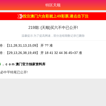
特区天顺
投注澳门六合彩就上49彩票,请点击下注
219期: {天顺}买六不中已公开!
温馨提示:为了提高网速，部分连错期数记录已删除
 【11,28,31,13,15,09】 开 ?? 准
【29,13,26,38,19,49】 开 18 41 32 44 36 45+37 准
６
．ｃｏｍ 澳门官方独家资料库
天顺}必中平特尾已公开!