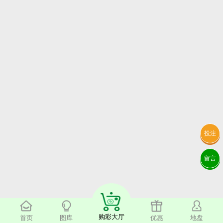
投注
留言
购彩大厅
首页
图库
优惠
地盘