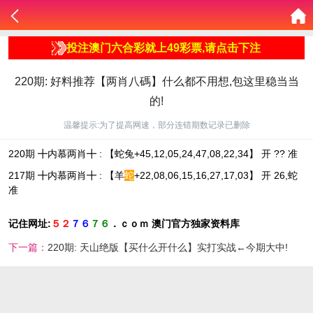
投注澳门六合彩就上49彩票,请点击下注
220期: 好料推荐【两肖八碼】什么都不用想,包这里稳当当
的!
温馨提示:为了提高网速，部分连错期数记录已删除
220期 ╋内慕两肖╋ : 【蛇兔+45,12,05,24,47,08,22,34】 开 ?? 准
217期 ╋内慕两肖╋ : 【羊
蛇
+22,08,06,15,16,27,17,03】 开 26,蛇
准
记住网址:
５２
７６
７６
．ｃｏｍ 澳门官方独家资料库
下一篇：
220期: 天山绝版【买什么开什么】实打实战←今期大中!