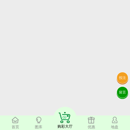
投注
留言
购彩大厅
首页
图库
优惠
地盘