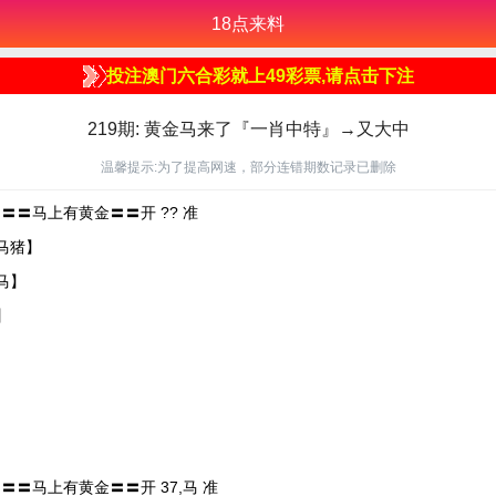
18点来料
投注澳门六合彩就上49彩票,请点击下注
219期: 黄金马来了『一肖中特』→又大中
温馨提示:为了提高网速，部分连错期数记录已删除
了〓〓马上有黄金〓〓开 ?? 准
马猪】
马】
】
了〓〓马上有黄金〓〓开 37,马 准