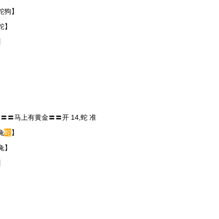
蛇狗】
蛇】
】
了〓〓马上有黄金〓〓开 14,蛇 准
兔
蛇
】
兔】
】