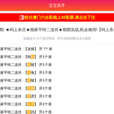
宝宝高手
投注澳门六合彩就上49彩票,请点击下注
1期: ★码上杀庄★独家平特二连肖★期期实战,机会难得!【码上
温馨提示:为了提高网速，部分连错期数记录已删除
家平特二连肖 :【龙猪】 开 ?? 准
独家平特二连肖 :【狗
蛇
】 开1个准
独家平特二连肖 :【
鼠
猪】 开1个准
独家平特二连肖 :【
马
兔】 开1个准
独家平特二连肖 :【
虎
猪】 开1个准
独家平特二连肖 :【
龙
猴
】 开2个准
独家平特二连肖 :【
龙
虎】 开1个准
独家平特二连肖 :【
马
羊
】 开2个准
独家平特二连肖 :【
龙
鸡】 开1个准