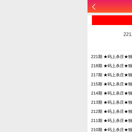
22
221期 ★码上杀庄★独
218期 ★码上杀庄★
217期 ★码上杀庄★
215期 ★码上杀庄★
214期 ★码上杀庄★
213期 ★码上杀庄★
212期 ★码上杀庄★
211期 ★码上杀庄★
210期 ★码上杀庄★