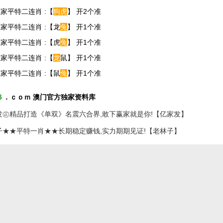
独家平特二连肖 :【
狗
虎
】 开2个准
独家平特二连肖 :【龙
兔
】 开1个准
独家平特二连肖 :【虎
兔
】 开1个准
独家平特二连肖 :【
龙
鼠】 开1个准
独家平特二连肖 :【鼠
兔
】 开1个准
６
．ｃｏｍ 澳门官方独家资料库
亿家发㊣精品打造《单双》名震六合界,敢下赢家就是你!【亿家发】
老林子★★平特一肖★★长期稳定赚钱,实力期期见证!【老林子】