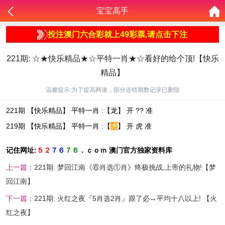
宝宝高手
投注澳门六合彩就上49彩票,请点击下注
221期: ☆★快乐精品★☆平特一肖★☆看好的给个顶!【快乐
精品】
温馨提示:为了提高网速，部分连错期数记录已删除
221期 【快乐精品】 平特一肖 :【龙】 开 ?? 准
219期 【快乐精品】 平特一肖 :【
虎
】 开 虎 准
记住网址:
５２
７６
７６
．ｃｏｍ 澳门官方独家资料库
上一篇：
221期: 梦回江南《⑥肖选①肖》终极挑战,上帝的礼物!【梦
回江南】
下一篇：
221期: 火红之夜『5肖选2肖』跟了必→平均十八以上! 【火
红之夜】