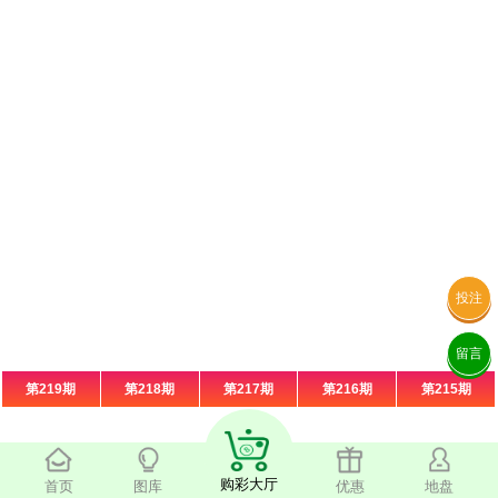
投注
留言
第219期
第218期
第217期
第216期
第215期
购彩大厅
首页
图库
优惠
地盘