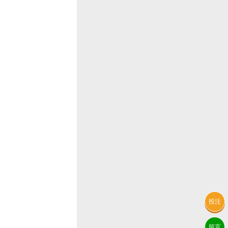
投注
留言