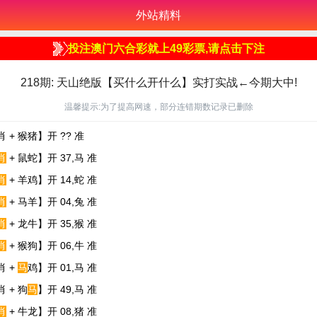
外站精料
投注澳门六合彩就上49彩票,请点击下注
218期: 天山绝版【买什么开什么】实打实战←今期大中!
温馨提示:为了提高网速，部分连错期数记录已删除
 + 猴猪】开 ?? 准
肖
+ 鼠蛇】开 37,马 准
肖
+ 羊鸡】开 14,蛇 准
肖
+ 马羊】开 04,兔 准
肖
+ 龙牛】开 35,猴 准
肖
+ 猴狗】开 06,牛 准
肖 +
马
鸡】开 01,马 准
 + 狗
马
】开 49,马 准
肖
+ 牛龙】开 08,猪 准