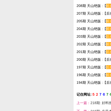
208期 天山绝版 :【
前
207期 天山绝版 :【后
205期 天山绝版 :【
前
204期 天山绝版 :【
前
203期 天山绝版 :【
后
202期 天山绝版 :【
前
201期 天山绝版 :【
后
200期 天山绝版 :【后肖
197期 天山绝版 :【
后
196期 天山绝版 :【
前
194期 天山绝版 :【后
记住网址:
５２
７６
７
上一篇：
218期: 