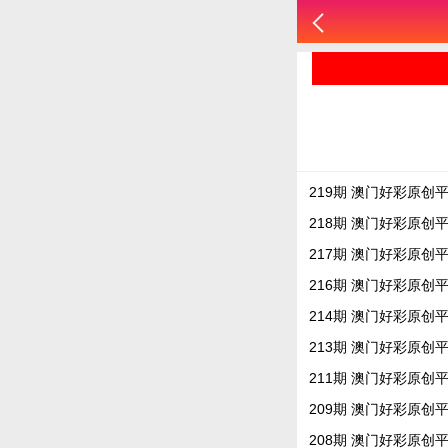
219期 澳门好彩原创平特
218期 澳门好彩原创平
217期 澳门好彩原创平
216期 澳门好彩原创平
214期 澳门好彩原创平
213期 澳门好彩原创平
211期 澳门好彩原创平
209期 澳门好彩原创平
208期 澳门好彩原创平