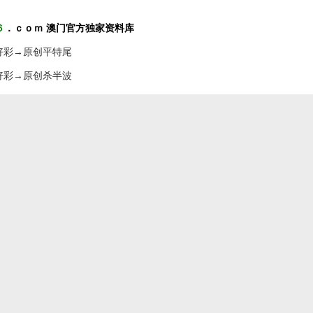
６
．ｃｏｍ 澳门官方独家资料库
门好彩→原创平特尾
门好彩→原创杀半波