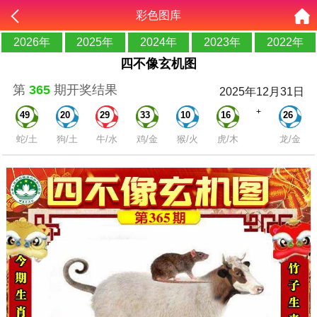
彩色图库
2026年
2025年
2024年
2023年
2022年
四不像玄机图
第
365
期开奖结果
2025年12月31日
+
49
20
29
33
10
16
26
蛇/土
狗/土
牛/水
鸡/金
猴/火
虎/木
龙/金